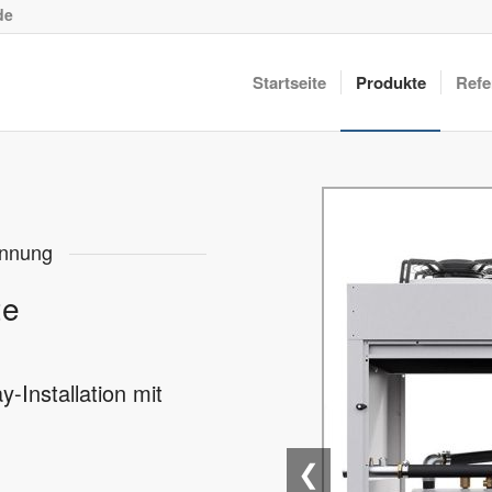
de
Startseite
Produkte
Refe
innung
te
-Installation mit
❮