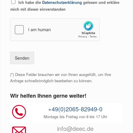
D
Ich habe die
Datenschutzerklärung
gelesen und erkläre
a
mich mit dieser einverstanden
t
e
n
s
c
h
u
t
z
*
Senden
(*) Diese Felder brauchen wir von Ihnen ausgefüllt, um Ihre
Anfrage schnellstmöglich bearbeiten zu können.
Wir helfen Ihnen gerne weiter!
+49(0)2065-82949-0
Montags bis Freitag von 8 bis 17 Uhr
info@deec.de