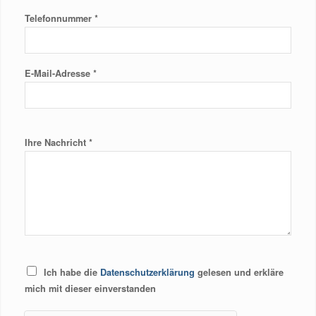
*
Telefonnummer
*
E-Mail-Adresse
*
Ihre Nachricht
D
Ich habe die
Datenschutzerklärung
gelesen und erkläre
a
mich mit dieser einverstanden
t
e
n