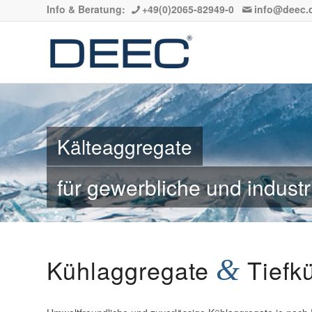
Info & Beratung:
+49(0)2065-82949-0
info@deec.
Kälteaggregate
für gewerbliche und industr
Kühlaggregate
&
Tiefk